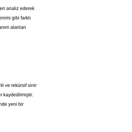
leri analiz ederek
imi gibi farklı
lanım alanları
i ve rekürsif sinir
r kaydedilmiştir.
nde yeni bir