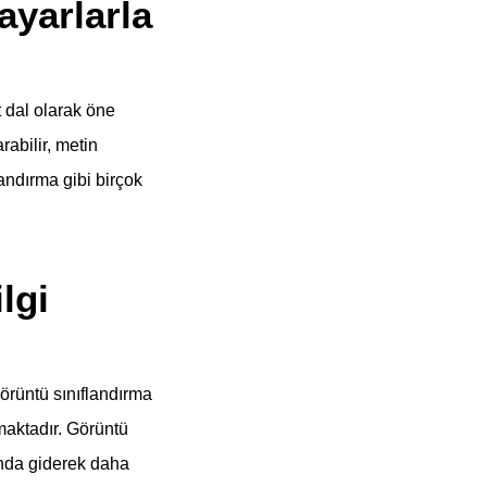
ayarlarla
t dal olarak öne
rabilir, metin
landırma gibi birçok
lgi
görüntü sınıflandırma
amaktadır. Görüntü
unda giderek daha