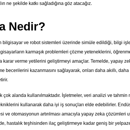
alın ne şekilde katkı sağladığına göz atacağız.
a Nedir?
bilgisayar ve robot sistemleri üzerinde simüle edildiği, bilgi i
 bilgisayarların karmaşık problemleri çözme yeteneklerini, öğrenme 
a karar verme yetilerini geliştirmeyi amaçlar. Temelde, yapay ze
e becerilerini kazanmasını sağlayarak, onları daha akıllı, daha
irir.
ok alanda kullanılmaktadır. İşletmeler, veri analizi ve tahmin 
kniklerini kullanarak daha iyi iş sonuçları elde edebilirler. Endü
esi ve otomasyonun artırılması amacıyla yapay zeka çözümleri 
e, hastalık teşhisinden ilaç geliştirmeye kadar geniş bir yelpa