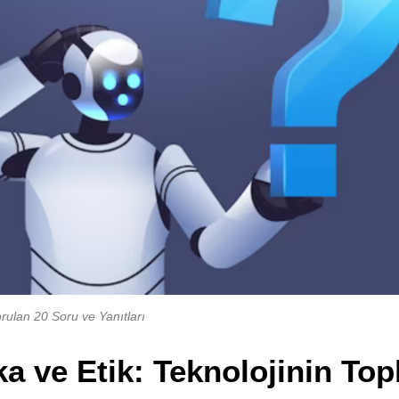
ulan 20 Soru ve Yanıtları
ka ve Etik: Teknolojinin To