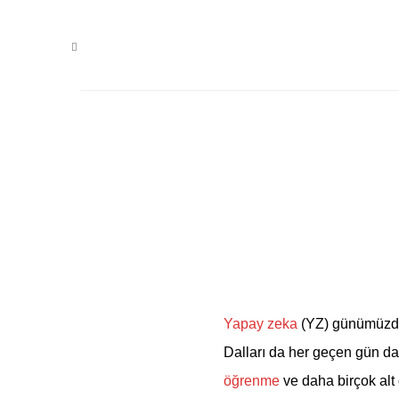
AĞUSTOS 21, 2023
Yapay Zeka Alt Da
Yapay zeka
(YZ) günümüzde t
Dalları da her geçen gün dah
öğrenme
ve daha birçok alt 