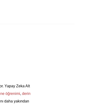
ine İncelenmesi
or. Yapay Zeka Alt
ne öğrenimi
,
derin
rını daha yakından