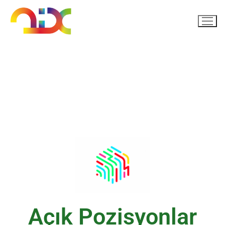
AIX'e Katılın
Açık Pozisyonlar