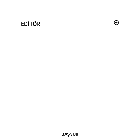
EDITÖR
Bize bu pozisyonlarda katkı
sağlayacağınızı
düşünüyorsanız, hemen
başvurun!
BAŞVUR