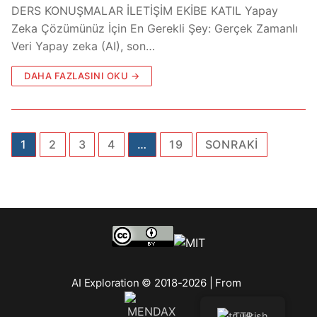
DERS KONUŞMALAR İLETİŞİM EKİBE KATIL Yapay
Zeka Çözümünüz İçin En Gerekli Şey: Gerçek Zamanlı
Veri Yapay zeka (AI), son…
DAHA FAZLASINI OKU →
1
2
3
4
…
19
SONRAKI
AI Exploration © 2018-2026 | From
Turkish