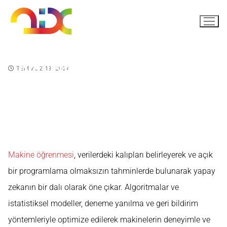
Bilmeniz Gereken 4 Önemli
TEMMUZ 19, 2024
Makine Öğrenmesi Türü
Makine öğrenmesi
, verilerdeki kalıpları belirleyerek ve açık
bir programlama olmaksızın tahminlerde bulunarak yapay
zekanın bir dalı olarak öne çıkar. Algoritmalar ve
istatistiksel modeller, deneme yanılma ve geri bildirim
yöntemleriyle optimize edilerek makinelerin deneyimle ve