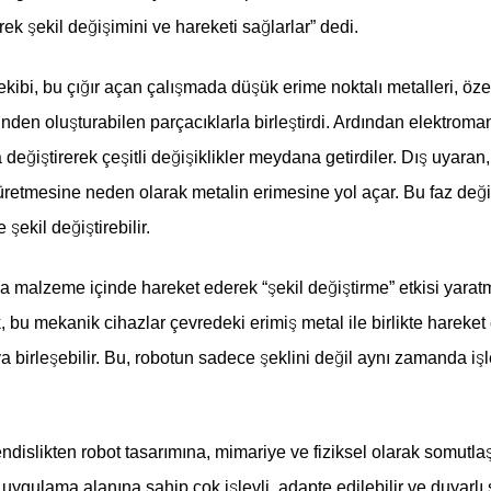
k şekil değişimini ve hareketi sağlarlar” dedi.
kibi, bu çığır açan çalışmada düşük erime noktalı metalleri, öze
inden oluşturabilen parçacıklarla birleştirdi. Ardından elektroman
 değiştirerek çeşitli değişiklikler meydana getirdiler. Dış uyaran
 üretmesine neden olarak metalin erimesine yol açar. Bu faz deği
şekil değiştirebilir.
 malzeme içinde hareket ederek “şekil değiştirme” etkisi yarat
 bu mekanik cihazlar çevredeki erimiş metal ile birlikte hareket e
eya birleşebilir. Bu, robotun sadece şeklini değil aynı zamanda iş
dislikten robot tasarımına, mimariye ve fiziksel olarak somutlaş
 uygulama alanına sahip çok işlevli, adapte edilebilir ve duyarlı 