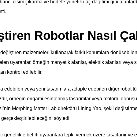
abancı cisim çıkarma ve hedefe yönelik ilaç dağıtımı gibi alanla
tti.
ştiren Robotlar Nasıl Çal
az değiştiren malzemeleri kullanarak farklı konumlara dönüşebilen
elen uyaranlar, örneğin manyetik alanlar, elektrik alanları veya sı
an kontrol edilebilir.
şa edebilen veya yeni tasarımlara adapte edebilen diğer robot tür
izdir, örneğin origami esinlenmiş tasarımlar veya motorlu dönüşüm
i’nin Morphing Matter Lab direktörü Lining Yao, şekil değiştirm
erçekleştirilebileceğini söyledi.
ar genellikle belirli uyaranlara tepki vermek üzere tasarlanır ve 