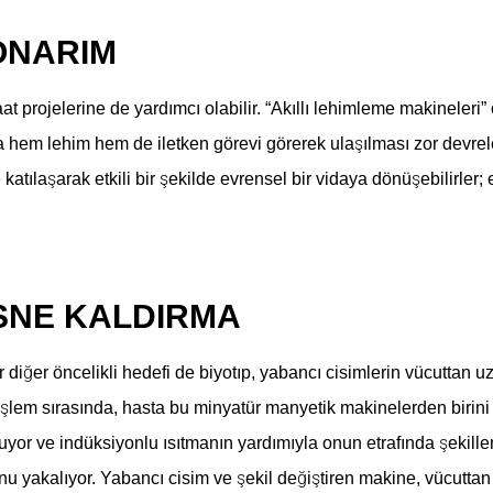
ONARIM
aat projelerine de yardımcı olabilir. “Akıllı lehimleme makineleri”
da hem lehim hem de
iletken
görevi görerek ulaşılması zor devrele
 katılaşarak etkili bir şekilde evrensel bir vidaya dönüşebilirler;
SNE KALDIRMA
ir diğer öncelikli hedefi de biyotıp, yabancı cisimlerin vücuttan u
işlem sırasında, hasta bu minyatür manyetik makinelerden birini 
yor ve indüksiyonlu ısıtmanın yardımıyla onun etrafında şekille
nu yakalıyor. Yabancı cisim ve şekil değiştiren makine, vücuttan 