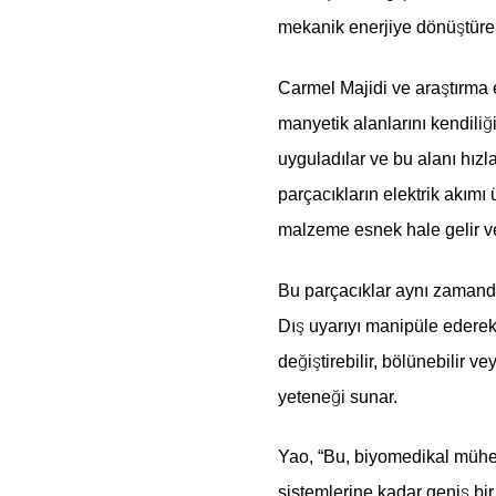
mekanik enerjiye dönüştürere
Carmel Majidi ve araştırma e
manyetik alanlarını kendiliğ
uyguladılar ve bu alanı hızla
parçacıkların elektrik akımı
malzeme esnek hale gelir ve 
Bu parçacıklar aynı zamanda
Dış uyarıyı manipüle ederek,
değiştirebilir, bölünebilir v
yeteneği sunar.
Yao, “Bu, biyomedikal mühen
sistemlerine kadar geniş bir