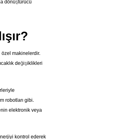
rda dönüştürücü
ışır?
 özel makinelerdir.
caklık değişiklikleri
leriyle
 robotları gibi.
enin elektronik veya
enerjiyi kontrol ederek