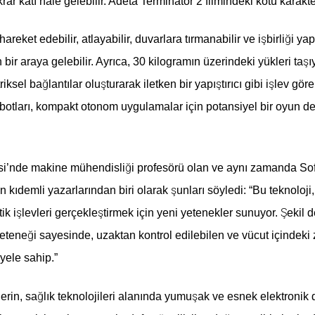
krar katı hâle gelebilir. Adeta Terminatör 2 filmindeki kötü karakte
areket edebilir, atlayabilir, duvarlara tırmanabilir ve işbirliği y
n bir araya gelebilir. Ayrıca, 30 kilogramın üzerindeki yükleri taşıy
sel bağlantılar oluşturarak iletken bir yapıştırıcı gibi işlev göreb
robotları, kompakt otonom uygulamalar için potansiyel bir oyun değ
si’nde makine mühendisliği profesörü olan ve aynı zamanda Sof
 kıdemli yazarlarından biri olarak şunları söyledi: “Bu teknoloji,
k işlevleri gerçekleştirmek için yeni yetenekler sunuyor. Şekil de
yeteneği sayesinde, uzaktan kontrol edilebilen ve vücut içindeki
yele sahip.”
lerin, sağlık teknolojileri alanında yumuşak ve esnek elektronik 