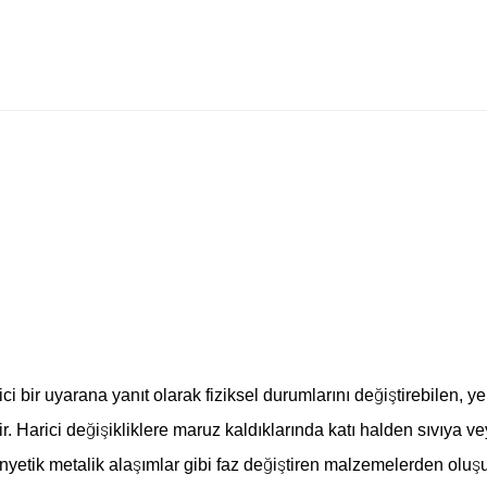
il Değiştiren Robotlar Nelerdir
ci bir uyarana yanıt olarak fiziksel durumlarını değiştirebilen, y
ir. Harici değişikliklere maruz kaldıklarında katı halden sıvıya ve
etik metalik alaşımlar gibi faz değiştiren malzemelerden oluşu