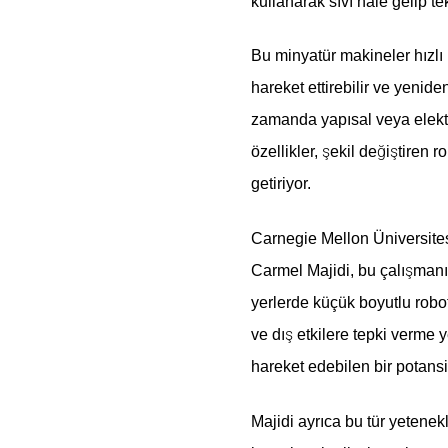
kullanarak sıvı hâle gelip te
Bu minyatür makineler hızlı h
hareket ettirebilir ve yenide
zamanda yapısal veya elektrik
özellikler, şekil değiştiren 
getiriyor.
Carnegie Mellon Üniversite
Carmel Majidi, bu çalışmanın
yerlerde küçük boyutlu roboti
ve dış etkilere tepki verme 
hareket edebilen bir potansi
Majidi ayrıca bu tür yetenek