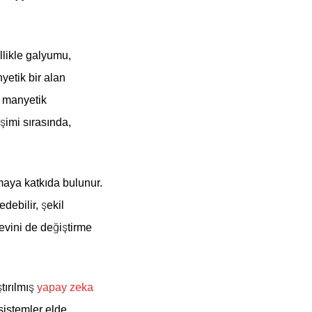
llikle galyumu,
yetik bir alan
, manyetik
şimi sırasında,
maya katkıda bulunur.
debilir, şekil
levini de değiştirme
tırılmış
yapay zeka
sistemler elde