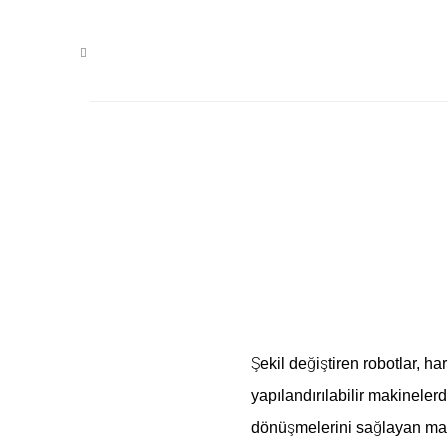
KASIM 8, 2023
Şek
Şekil değiştiren
robotlar,
hari
yapılandırılabilir makinelerd
dönüşmelerini sağlayan many