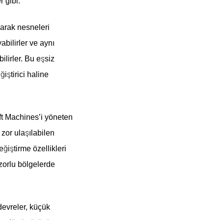
r gibi.
aparak nesneleri
abilirler ve aynı
ilirler. Bu eşsiz
iştirici haline
t Machines’i yöneten
 zor ulaşılabilen
ğiştirme özellikleri
 zorlu bölgelerde
devreler, küçük