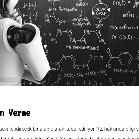
n Verme
 şekillendirecek bir alan olarak kabul ediliyor. YZ hakkında bilgi s
bir rol oynayabilirler. Kendi YZ projelerini başlatabilir, yenilikçi