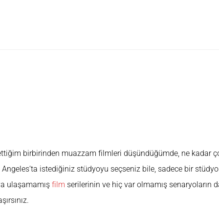
eka Metaverse'ü Geri Getirebili
ttiğim birbirinden muazzam filmleri düşündüğümde, ne kadar ço
ngeles’ta istediğiniz stüdyoyu seçseniz bile, sadece bir stüdyon
ıya ulaşamamış
film
serilerinin ve hiç var olmamış senaryoların 
aşırsınız.