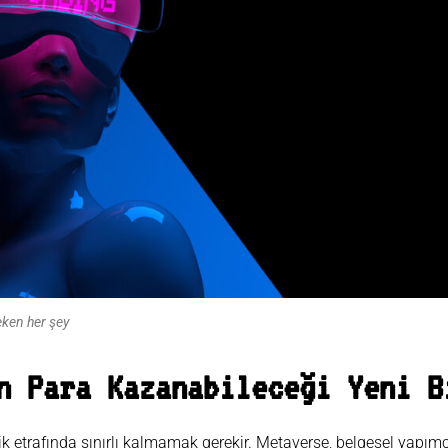
eken her şey
n Para Kazanabileceği Yeni B
k etrafında sınırlı kalmamak gerekir. Metaverse, belgesel yapımc