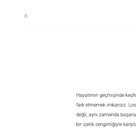
ŞUBAT 29, 2024
Yapay Z
Hayatımın geçmişinde keşfe
fark etmemek imkansız. Los A
değil, aynı zamanda başar
bir içerik zenginliğiyle karşıl