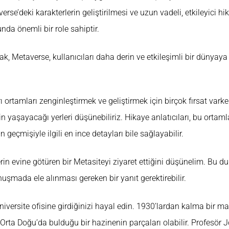
verse’deki karakterlerin geliştirilmesi ve uzun vadeli, etkileyici 
da önemli bir role sahiptir.
k, Metaverse, kullanıcıları daha derin ve etkileşimli bir dünyaya
 ortamları zenginleştirmek ve geliştirmek için birçok fırsat vark
in yaşayacağı yerleri düşünebiliriz. Hikaye anlatıcıları, bu ortam
n geçmişiyle ilgili en ince detayları bile sağlayabilir.
erin evine götüren bir Metasiteyi ziyaret ettiğini düşünelim. Bu 
nuşmada ele alınması gereken bir yanıt gerektirebilir.
iversite ofisine girdiğinizi hayal edin. 1930’lardan kalma bir ma
a, Orta Doğu’da bulduğu bir hazinenin parçaları olabilir. Profesör