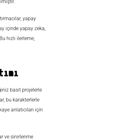
mıştır.
tırmacılar, yapay
i ay içinde yapay zeka,
u hızlı ilerleme,
tımı
iniz basit projelerle
ar, bu karakterlerle
ye anlatıcıları için
ar ve sinirlenme