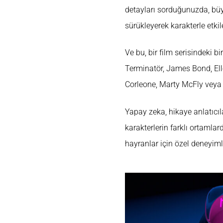
detayları sorduğunuzda, büyük
sürükleyerek karakterle etki
Ve bu, bir film serisindeki b
Terminatör, James Bond, Ell
Corleone, Marty McFly veya Do
Yapay zeka, hikaye anlatıcıl
karakterlerin farklı ortamlar
hayranlar için özel deneyiml