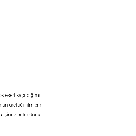
r Mi?
k eseri kaçırdığımı
un ürettiği filmlerin
da içinde bulunduğu