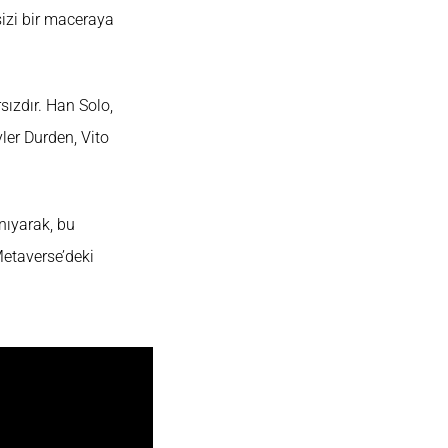
sizi bir maceraya
sızdır. Han Solo,
ler Durden, Vito
nıyarak, bu
Metaverse’deki