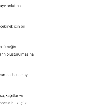
hikaye anlatma
 çekmek için bir
en, örneğin
ların oluşturulmasına
durumda, her detay
sa, kağıtlar ve
 Jones’a bu küçük