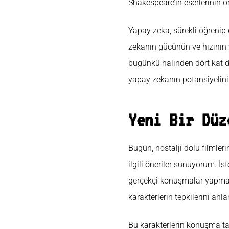
Shakespeare’in eserlerinin o
Yapay zeka, sürekli öğrenip
zekanın gücünün ve hızının ya
bugünkü halinden dört kat da
yapay zekanın potansiyelini h
Yeni Bir Düz
Bugün, nostalji dolu filmleri
ilgili öneriler sunuyorum. İs
gerçekçi konuşmalar yapma f
karakterlerin tepkilerini anl
Bu karakterlerin konuşma tar