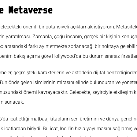
e Metaverse
gelecekteki önemli bir potansiyeli açıklamak istiyorum: Metasite
lerin yaratılması. Zamanla, çoğu insanın, gerçek bir kişinin konu
eo arasındaki farkı ayırt etmekte zorlanacağı bir noktaya gelebili
, benim bakış açıma göre Hollywood’da bu durum sınırsız fırsatla
eler, geçmişteki karakterlerin ve aktörlerin dijital benzerliğinde
n önde gelen isimlerinin mirasını elinde bulunduran ve yönete
nusundaki önemi kavrayacaktır. Gelecekte, seyirciyle etkileşim 
im sunacak.
a icat ettiği matbaa, kitapların seri üretimini ve dünya geneli
 icatlardan biriydi. Bu icat, İncil’in hızla yayılmasını sağlamış 