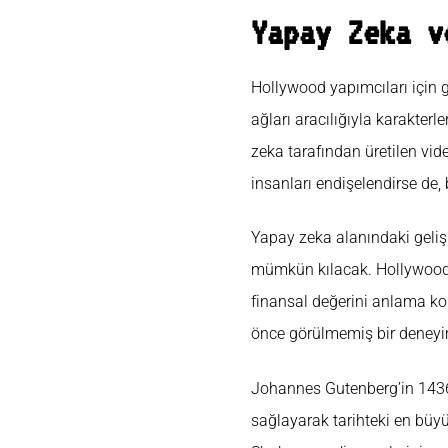
Yapay Zeka v
Hollywood yapımcıları için 
ağları aracılığıyla karakter
zeka tarafından üretilen vid
insanları endişelendirse de
Yapay zeka alanındaki gelişm
mümkün kılacak. Hollywood’u
finansal değerini anlama ko
önce görülmemiş bir deney
Johannes Gutenberg’in 1436’d
sağlayarak tarihteki en büyük