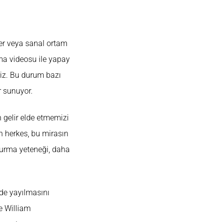
ler veya sanal ortam
şma videosu ile yapay
riz. Bu durum bazı
r sunuyor.
n gelir elde etmemizi
n herkes, bu mirasın
kurma yeteneği, daha
nde yayılmasını
ve William