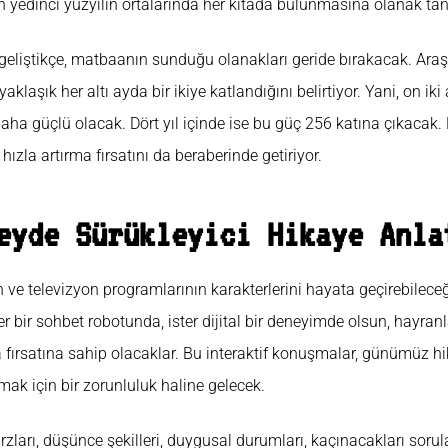
n yedinci yüzyılın ortalarında her kıtada bulunmasına olanak tanı
 geliştikçe, matbaanın sunduğu olanakları geride bırakacak. Araş
klaşık her altı ayda bir ikiye katlandığını belirtiyor. Yani, on ik
ha güçlü olacak. Dört yıl içinde ise bu güç 256 katına çıkacak. B
ızla artırma fırsatını da beraberinde getiriyor.
eyde Sürükleyici Hikaye Anla
n ve televizyon programlarının karakterlerini hayata geçirebileceğ
ter bir sohbet robotunda, ister dijital bir deneyimde olsun, hayranl
ırsatına sahip olacaklar. Bu interaktif konuşmalar, günümüz hika
amak için bir zorunluluk haline gelecek.
zları, düşünce şekilleri, duygusal durumları, kaçınacakları sorul