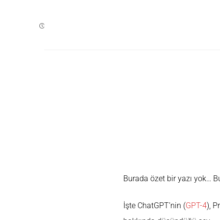
SEPTEMBER 4, 2023
Yapay zeka 
Burada özet bir yazı yok… 
İşte ChatGPT’nin (
GPT-4
), P