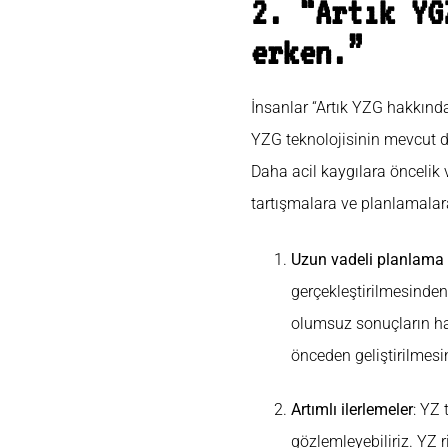
2. “Artık YG
erken.”
İnsanlar “Artık YZG hakkınd
YZG teknolojisinin mevcut d
Daha acil kaygılara öncelik ve
tartışmalara ve planlamalara
Uzun vadeli planlama
gerçekleştirilmesinden
olumsuz sonuçların haf
önceden geliştirilmesi
Artımlı ilerlemeler
: YZ 
gözlemleyebiliriz. YZ r