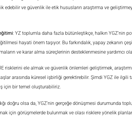
lik edebilir ve güvenlik ile etik hususların araştırma ve geliştirm
eğitimi
: YZ toplumla daha fazla bütünleştikçe, halkın YGZ’nin pot
itilmesi hayati önem taşıyor. Bu farkındalık, yapay zekanın çeşit
ışmaların ve karar alma süreçlerinin desteklenmesine yardımcı olab
E risklerini ele almak ve güvenlik önlemleri geliştirmek, araştırma
şlar arasında küresel işbirliği gerektirebilir. Şimdi YGZ ile ilgili
ş için bir temel oluşturabiliriz.
adığı doğru olsa da, YGZ’nin gerçeğe dönüşmesi durumunda topl
mak için görüşmelerde bulunmak ve olası risklere yönelik plan