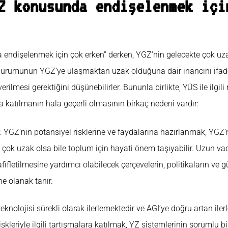
Z konusunda endişelenmek içi
a endişelenmek için çok erken” derken, YGZ’nin gelecekte çok u
urumunun YGZ’ye ulaşmaktan uzak olduğuna dair inancını ifade e
rilmesi gerektiğini düşünebilirler. Bununla birlikte, YÜS ile ilgili 
 katılmanın hala geçerli olmasının birkaç nedeni vardır:
: YGZ’nin potansiyel risklerine ve faydalarına hazırlanmak, YGZ’
 çok uzak olsa bile toplum için hayati önem taşıyabilir. Uzun vad
ifletilmesine yardımcı olabilecek çerçevelerin, politikaların ve g
ne olanak tanır.
teknolojisi sürekli olarak ilerlemektedir ve AGI’ye doğru artan ile
iskleriyle ilgili tartışmalara katılmak, YZ sistemlerinin sorumlu bi