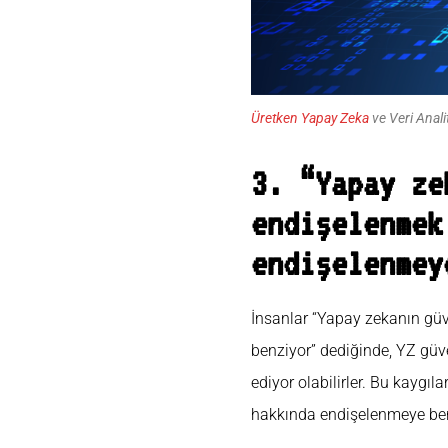
Üretken Yapay Zeka
ve Veri Analit
3. “Yapay ze
endişelenmek
endişelenmey
İnsanlar “Yapay zekanın gü
benziyor” dediğinde, YZ güven
ediyor olabilirler. Bu kaygıl
hakkında endişelenmeye ben