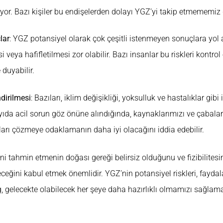
or. Bazı kişiler bu endişelerden dolayı YGZ’yi takip etmememiz g
lar
: YGZ potansiyel olarak çok çeşitli istenmeyen sonuçlara yol 
 veya hafifletilmesi zor olabilir. Bazı insanlar bu riskleri kont
duyabilir.
dirilmesi
: Bazıları, iklim değişikliği, yoksulluk ve hastalıklar gibi
ıda acil sorun göz önüne alındığında, kaynaklarımızı ve çabalar
arı çözmeye odaklamanın daha iyi olacağını iddia edebilir.
ni tahmin etmenin doğası gereği belirsiz olduğunu ve fizibilitesin
eceğini kabul etmek önemlidir. YGZ’nin potansiyel riskleri, faydalar
og, gelecekte olabilecek her şeye daha hazırlıklı olmamızı sağlama