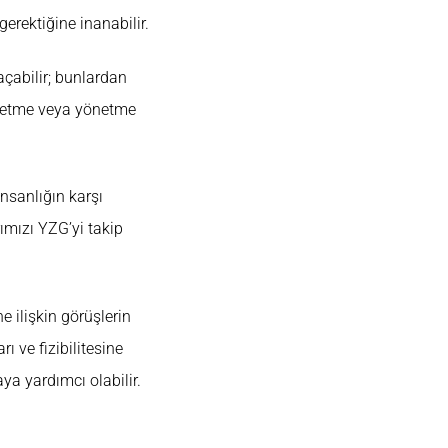
erektiğine inanabilir.
açabilir; bunlardan
rol etme veya yönetme
 insanlığın karşı
ımızı YZG’yi takip
e ilişkin görüşlerin
ı ve fizibilitesine
ya yardımcı olabilir.