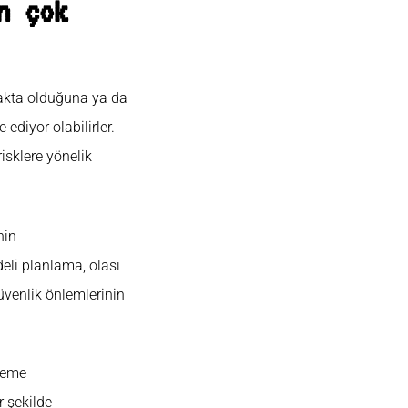
n çok
zakta olduğuna ya da
diyor olabilirler.
risklere yönelik
nin
eli planlama, olası
üvenlik önlemlerinin
rleme
r şekilde