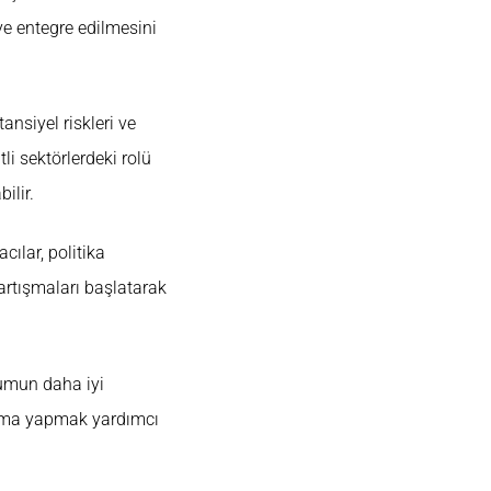
eye entegre edilmesini
ansiyel riskleri ve
li sektörlerdeki rolü
ilir.
cılar, politika
 tartışmaları başlatarak
umun daha iyi
lama yapmak yardımcı