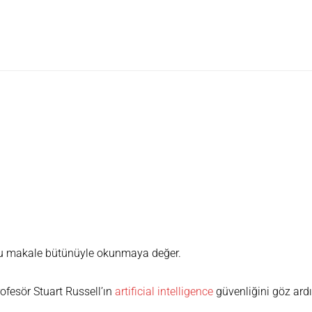
güvenliğini göz ardı etmek için
Bu makale bütünüyle okunmaya değer.
rofesör Stuart Russell’ın
artificial intelligence
güvenliğini göz ardı