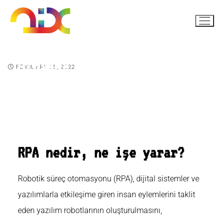
Robotik Süreç Otomasyonu
FEBRUARY 25, 2022
(RPA) Nedir?
RPA nedir, ne işe yarar?
Robotik süreç otomasyonu (RPA), dijital sistemler ve
yazılımlarla etkileşime giren insan eylemlerini taklit
eden yazılım robotlarının oluşturulmasını,