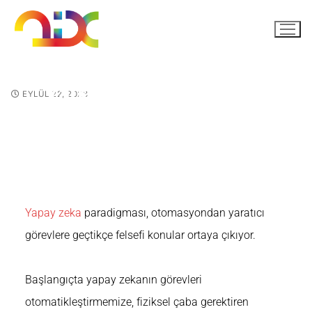
Yapay Zeka İşleri Nasıl
EYLÜL 22, 2023
Değiştirecek?
Yapay zeka
paradigması, otomasyondan yaratıcı
görevlere geçtikçe felsefi konular ortaya çıkıyor.
Başlangıçta yapay zekanın görevleri
otomatikleştirmemize, fiziksel çaba gerektiren