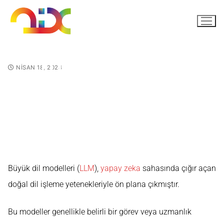
LLM'lerde (Büyük Dil
NISAN 18, 2024
Modellerinde) İnce Ayar
Nasıl ve Neden Yapılır?
Büyük dil modelleri (
LLM
),
yapay zeka
sahasında çığır açan
doğal dil işleme yetenekleriyle ön plana çıkmıştır.
Bu modeller genellikle belirli bir görev veya uzmanlık