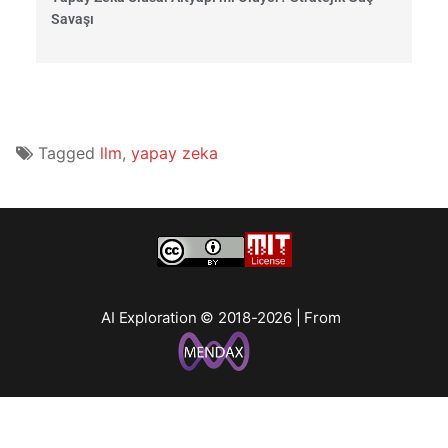
Savaşı
Tagged
llm
,
yapay zeka
AI Exploration © 2018-2026 | From