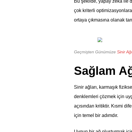
Bu şekilde, yapay zeka ile d
çok kriterli optimizasyonlara
ortaya çıkmasına olanak tanı
Geçmişten Günümüze
Sinir Ağ
Sağlam Ağ
Sinir ağları, karmaşık fiziks
denklemleri çözmek için uyg
açısından kritiktir. Kısmi d
için temel bir adımdır.
Uygun bir ağ oluşturmak için, 