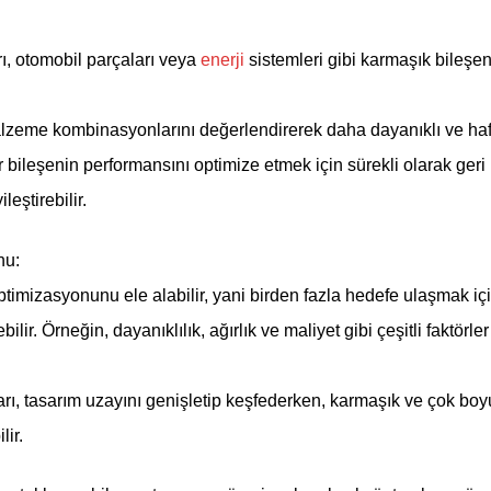
ı, otomobil parçaları veya
enerji
sistemleri gibi karmaşık bileşen
 malzeme kombinasyonlarını değerlendirerek daha dayanıklı ve hafif
ir bileşenin performansını optimize etmek için sürekli olarak ger
leştirebilir.
nu:
ptimizasyonunu ele alabilir, yani birden fazla hedefe ulaşmak iç
ilir. Örneğin, dayanıklılık, ağırlık ve maliyet gibi çeşitli faktörl
rı, tasarım uzayını genişletip keşfederken, karmaşık ve çok boy
ir.