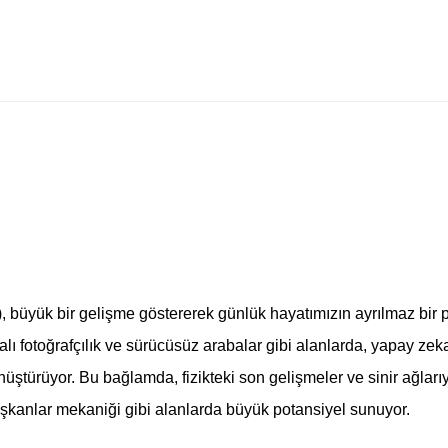
şkanlar Mekaniği ve Yapay Zek
), büyük bir gelişme göstererek günlük hayatımızın ayrılmaz bir p
ı fotoğrafçılık ve sürücüsüz arabalar gibi alanlarda, yapay zeka
ştürüyor. Bu bağlamda, fizikteki son gelişmeler ve sinir ağlarıyl
şkanlar mekaniği gibi alanlarda büyük potansiyel sunuyor.