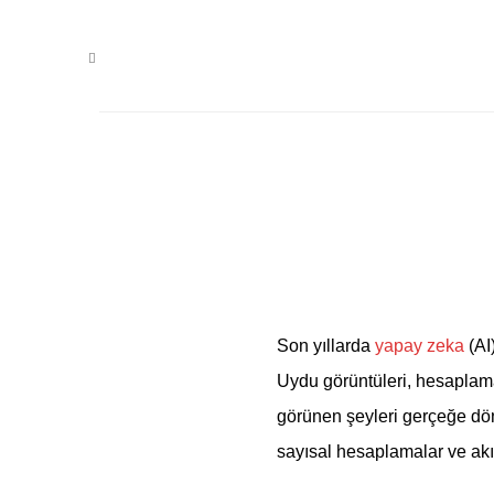
OCAK 31, 2024
Akı
Son yıllarda
yapay zeka
(AI
Uydu görüntüleri, hesaplamal
görünen şeyleri gerçeğe dönü
sayısal hesaplamalar ve akı