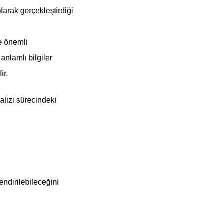
arak gerçekleştirdiği
e önemli
anlamlı bilgiler
ir.
alizi sürecindeki
lendirilebileceğini