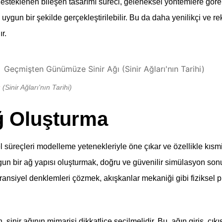
esteklenen bileşen tasarımı süreci, geleneksel yöntemlere göre 
 uygun bir şekilde gerçekleştirilebilir. Bu da daha yenilikçi ve re
r.
ı
(Sinir Ağları'nın Tarihi)
 Oluşturma
el süreçleri modelleme yetenekleriyle öne çıkar ve özellikle kısmi
un bir ağ yapısı oluşturmak, doğru ve güvenilir simülasyon son
iferansiyel denklemleri çözmek, akışkanlar mekaniği gibi fiziksel
sinir ağının mimarisi dikkatlice seçilmelidir. Bu, ağın giriş, çıkış