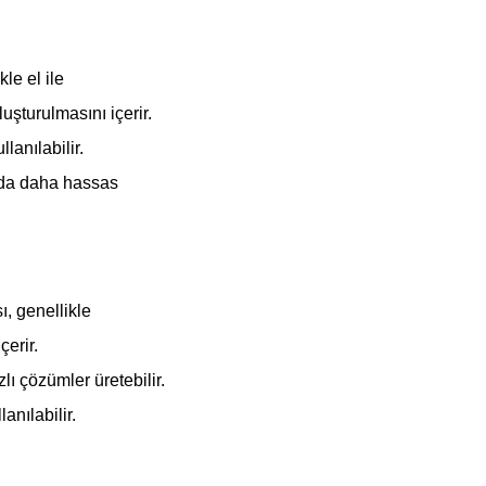
le el ile
uşturulmasını içerir.
lanılabilir.
bu da daha hassas
, genellikle
erir.
ı çözümler üretebilir.
anılabilir.