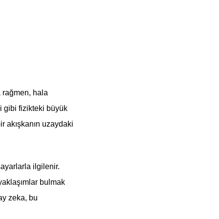
na rağmen, hala
gibi fizikteki büyük
bir akışkanın uzaydaki
arlarla ilgilenir.
 yaklaşımlar bulmak
ay zeka, bu