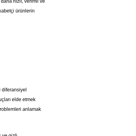
daha hızlı, verimli ve
kabetçi ürünlerin
 diferansiyel
uçları elde etmek
 problemleri anlamak
 ve gizli