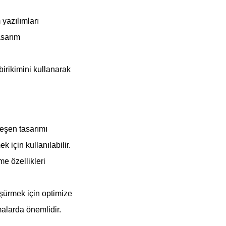
 yazılımları
asarım
birikimini kullanarak
leşen tasarımı
 için kullanılabilir.
me özellikleri
üşürmek için optimize
amalarda önemlidir.